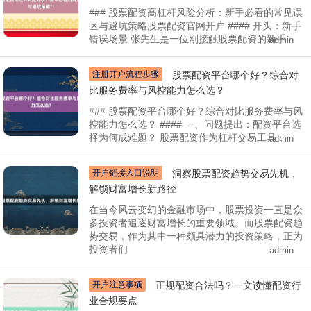
### 股票配资高杠杆风险分析：新手必看的常见误
区与避坑策略股票配资官网开户 #### 开头：新手
错误场景 张先生是一位刚接触股票配资的新手
admin
注册开户流程步骤
股票配资平台哪个好？综合对
比服务费率与风控能力怎么选？
### 股票配资平台哪个好？综合对比服务费率与风
控能力怎么选？ #### 一、问题提出：配资平台选
择为何成难题？ 股票配资作为杠杆交易工具，
admin
开户链接入口说明
洞察股票配资趋势交易先机，
解锁财富增长新路径
在当今风云变幻的金融市场中，股票投资一直是众
多投资者追逐财富增长的重要领域。而股票配资趋
势交易，作为其中一种颇具潜力的投资策略，正为
投资者们
admin
开户注意事项
正规配资合法吗？一文读懂配资行
业合规要点