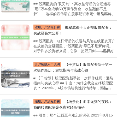
## 股票配资的“双刃剑”：高收益背后的合规迷雾
“用5万本金撬动50万操作资金，收益翻倍不是
梦”——这样的宣传语在股票配资市场中屡见不鲜。
admin
注册开户流程步骤
揭秘成都十大正规股票配资：
实战经验大公开！
## 股票配资：杠杆背后的机遇与风险在线配资开户
在成都的金融圈里，"股票配资"早已不是新鲜词。
对于许多投资者来说，它像一把双刃剑——用得好
admin
开户链接入口说明
【干货型】股票配资新手第一
次操作经历：避坑指南与实战心得
# 【干货型】股票配资新手第一次操作经历：避坑
指南与实战心得 ## 引言：为什么我会选择股票配
资？ 2023年，A股市场结构性行情持续，新能
admin
注册开户流程步骤
【场景化】血本无归的夜晚：
我的股票配资爆仓真实经历揭秘
## 引言：那个让我至今难忘的深夜 2023年9月15