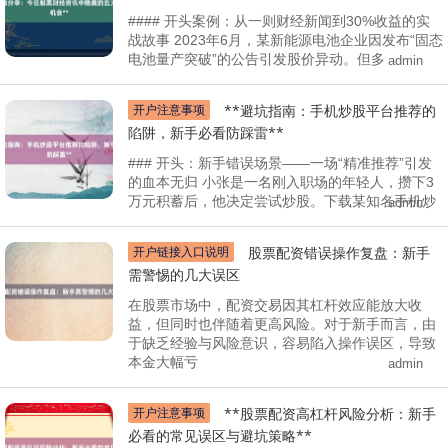
#### 开头案例：从一则财经新闻到30%收益的实
战故事 2023年6月，某新能源电池企业因发布“固态
电池量产突破”的公告引发股价异动。但多
admin
开户注意事项
**避坑指南：手机炒股平台推荐的
陷阱，新手必看防踩雷**
### 开头：新手错误场景——一场“精准推荐”引发
的血本无归 小张是一名刚入职场的年轻人，攒下3
万元积蓄后，他决定尝试炒股。下载某知名手机炒
admin
开户链接入口说明
股票配资错误操作复盘：新手
需警惕的几大误区
在股票市场中，配资交易因其杠杆效应能放大收
益，但同时也伴随着更高风险。对于新手而言，由
于缺乏经验与风险意识，容易陷入操作误区，导致
本金大幅亏
admin
开户注意事项
**股票配资高杠杆风险分析：新手
必看的常见误区与避坑策略**