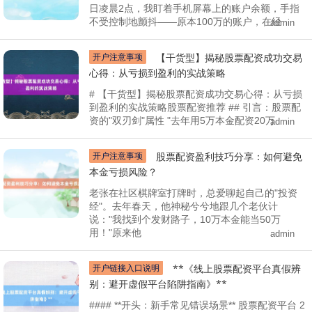
日凌晨2点，我盯着手机屏幕上的账户余额，手指
不受控制地颤抖——原本100万的账户，在经
admin
开户注意事项
【干货型】揭秘股票配资成功交易
心得：从亏损到盈利的实战策略
# 【干货型】揭秘股票配资成功交易心得：从亏损
到盈利的实战策略股票配资推荐 ## 引言：股票配
资的"双刃剑"属性 "去年用5万本金配资20万
admin
开户注意事项
股票配资盈利技巧分享：如何避免
本金亏损风险？
老张在社区棋牌室打牌时，总爱聊起自己的"投资
经"。去年春天，他神秘兮兮地跟几个老伙计
说："我找到个发财路子，10万本金能当50万
用！"原来他
admin
开户链接入口说明
**《线上股票配资平台真假辨
别：避开虚假平台陷阱指南》**
#### **开头：新手常见错误场景** 股票配资平台 2