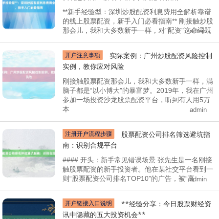
**新手经验型：深圳炒股配资利息费用全解析靠谱
的线上股票配资，新手入门必看指南** 刚接触炒股
那会儿，我和大多数新手一样，对"配资"这个词既
admin
开户注意事项
实际案例：广州炒股配资风险控制
实例，教你应对风险
刚接触股票配资那会儿，我和大多数新手一样，满
脑子都是“以小博大”的暴富梦。2019年，我在广州
参加一场投资沙龙股票配资平台，听到有人用5万
本
admin
注册开户流程步骤
股票配资公司排名筛选避坑指
南：识别合规平台
#### 开头：新手常见错误场景 张先生是一名刚接
触股票配资的新手投资者。他在某社交平台看到一
则“股票配资公司排名TOP10”的广告，被“高
admin
开户链接入口说明
**经验分享：今日股票财经资
讯中隐藏的五大投资机会**