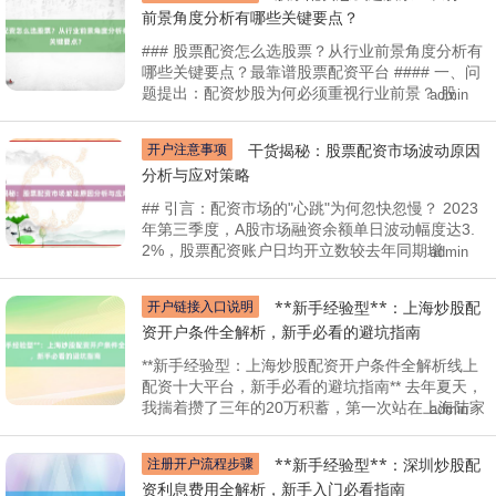
前景角度分析有哪些关键要点？
### 股票配资怎么选股票？从行业前景角度分析有
哪些关键要点？最靠谱股票配资平台 #### 一、问
题提出：配资炒股为何必须重视行业前景？ 股
admin
开户注意事项
干货揭秘：股票配资市场波动原因
分析与应对策略
## 引言：配资市场的"心跳"为何忽快忽慢？ 2023
年第三季度，A股市场融资余额单日波动幅度达3.
2%，股票配资账户日均开立数较去年同期增
admin
开户链接入口说明
**新手经验型**：上海炒股配
资开户条件全解析，新手必看的避坑指南
**新手经验型：上海炒股配资开户条件全解析线上
配资十大平台，新手必看的避坑指南** 去年夏天，
我揣着攒了三年的20万积蓄，第一次站在上海陆家
admin
注册开户流程步骤
**新手经验型**：深圳炒股配
资利息费用全解析，新手入门必看指南